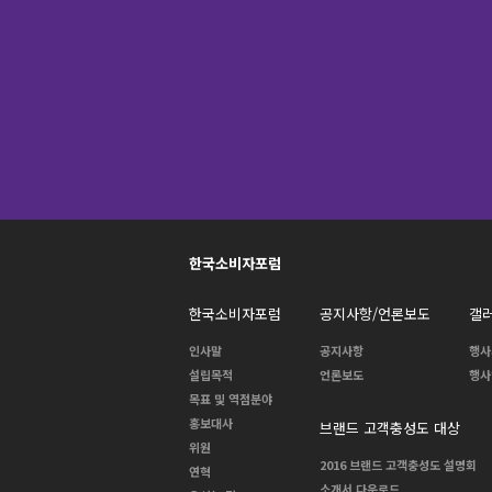
한국소비자포럼
한국소비자포럼
공지사항/언론보도
갤
인사말
공지사항
행사
설립목적
언론보도
행사
목표 및 역점분야
홍보대사
브랜드 고객충성도 대상
위원
2016 브랜드 고객충성도 설명회
연혁
소개서 다운로드