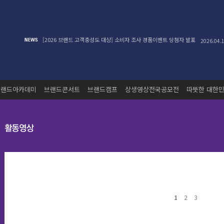
[2026 브랜드 고객충성도 대상] 소비자 조사 경품이벤트 당첨자 발표
2026.04.
브랜드아카데미
브랜드콘서트
브랜드캠프
상생영상전국공모전
따뜻한 대한민
1
2
3