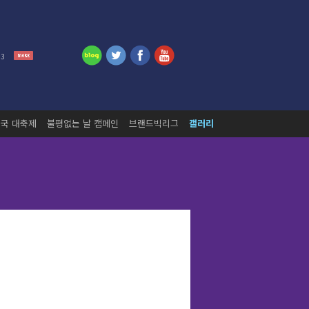
13
국 대축제
불평없는 날 캠페인
브랜드빅리그
갤러리